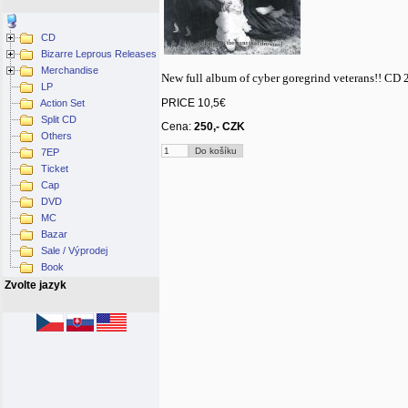
CD
Bizarre Leprous Releases
Merchandise
New full album of cyber goregrind veterans!! CD 
LP
PRICE 10,5€
Action Set
Split CD
Cena:
250,- CZK
Others
7EP
Ticket
Cap
DVD
MC
Bazar
Sale / Výprodej
Book
Zvolte jazyk