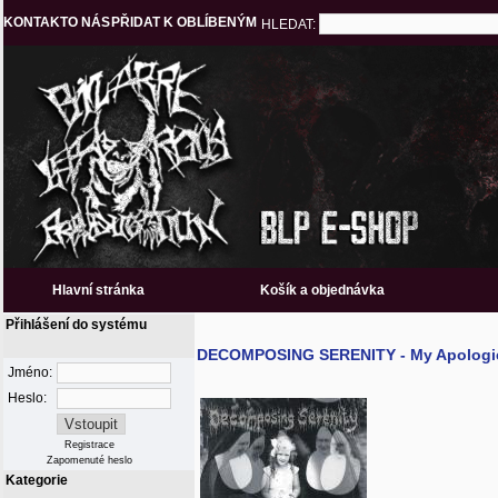
KONTAKT
O NÁS
PŘIDAT K OBLÍBENÝM
HLEDAT:
Hlavní stránka
Košík a objednávka
Přihlášení do systému
DECOMPOSING SERENITY - My Apologi
Jméno:
Heslo:
Registrace
Zapomenuté heslo
Kategorie