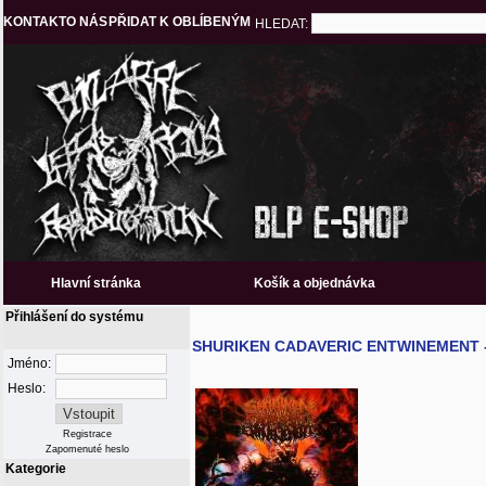
KONTAKT
O NÁS
PŘIDAT K OBLÍBENÝM
HLEDAT:
Hlavní stránka
Košík a objednávka
Přihlášení do systému
SHURIKEN CADAVERIC ENTWINEMENT - R
Jméno:
Heslo:
Registrace
Zapomenuté heslo
Kategorie