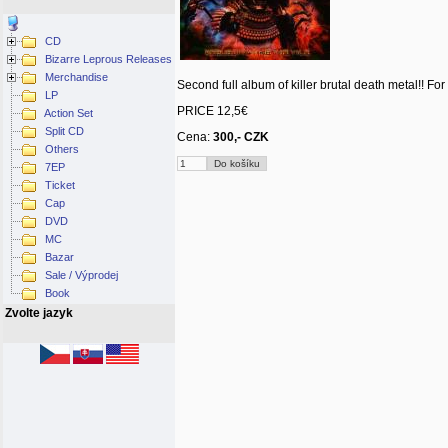
CD
Bizarre Leprous Releases
Merchandise
Second full album of killer brutal death metal!! For 
LP
PRICE 12,5€
Action Set
Split CD
Cena:
300,- CZK
Others
7EP
Ticket
Cap
DVD
MC
Bazar
Sale / Výprodej
Book
Zvolte jazyk