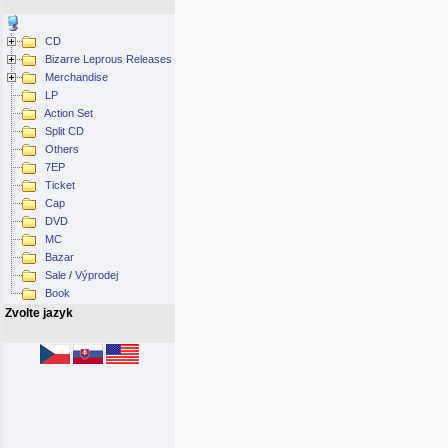
CD
Bizarre Leprous Releases
Merchandise
LP
Action Set
Split CD
Others
7EP
Ticket
Cap
DVD
MC
Bazar
Sale / Výprodej
Book
Zvolte jazyk