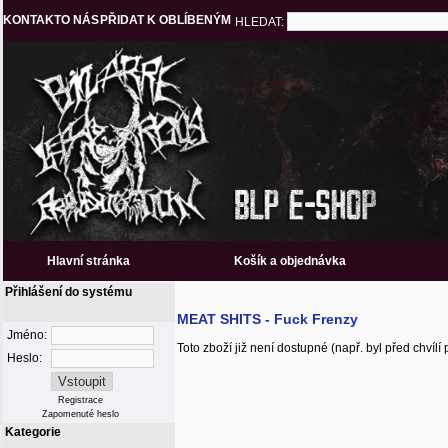
KONTAKT
O NÁS
PŘIDAT K OBLÍBENÝM
HLEDAT:
Hlavní stránka
Košík a objednávka
Přihlášení do systému
MEAT SHITS - Fuck Frenzy
Jméno:
Toto zboží již není dostupné (např. byl před chvíl
Heslo:
Registrace
Zapomenuté heslo
Kategorie