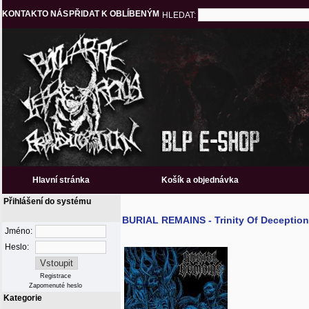
KONTAKT
O NÁS
PŘIDAT K OBLÍBENÝM
HLEDAT:
Hlavní stránka
Košík a objednávka
Přihlášení do systému
BURIAL REMAINS - Trinity Of Deception
Jméno:
Heslo:
Registrace
Zapomenuté heslo
Kategorie