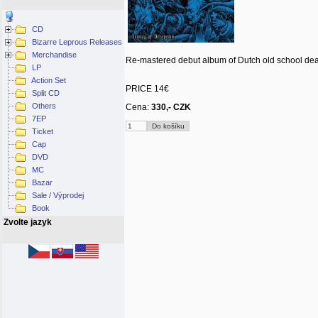
CD
Bizarre Leprous Releases
Merchandise
Re-mastered debut album of Dutch old school dea
LP
Action Set
PRICE 14€
Split CD
Others
Cena:
330,- CZK
7EP
Ticket
Cap
DVD
MC
Bazar
Sale / Výprodej
Book
Zvolte jazyk