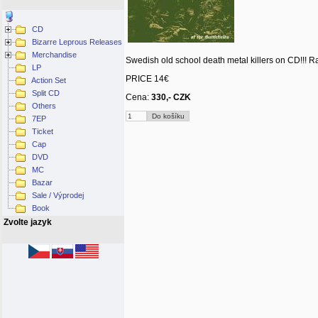
CD
Bizarre Leprous Releases
Merchandise
Swedish old school death metal killers on CD!!! R
LP
PRICE 14€
Action Set
Split CD
Cena:
330,- CZK
Others
7EP
Ticket
Cap
DVD
MC
Bazar
Sale / Výprodej
Book
Zvolte jazyk