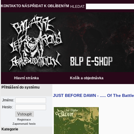
KONTAKT
O NÁS
PŘIDAT K OBLÍBENÝM
HLEDAT:
Hlavní stránka
Košík a objednávka
Přihlášení do systému
JUST BEFORE DAWN - ..... Of The Battle
Jméno:
Heslo:
Registrace
Zapomenuté heslo
Kategorie