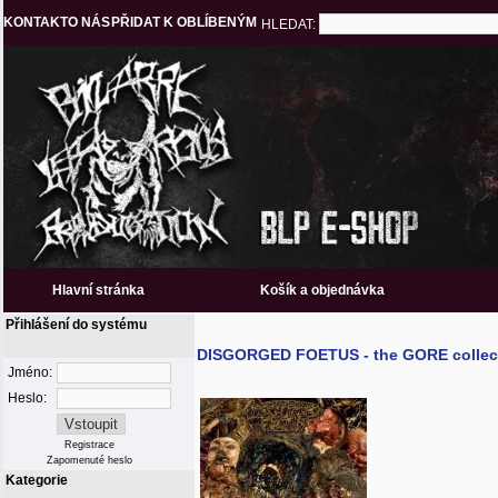
KONTAKT
O NÁS
PŘIDAT K OBLÍBENÝM
HLEDAT:
Hlavní stránka
Košík a objednávka
Přihlášení do systému
DISGORGED FOETUS - the GORE collec
Jméno:
Heslo:
Registrace
Zapomenuté heslo
Kategorie