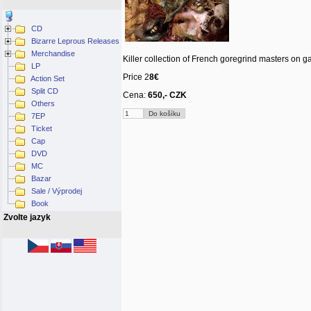
CD
Bizarre Leprous Releases
Merchandise
Killer collection of French goregrind masters on 
LP
Price 2
8€
Action Set
Split CD
Cena:
650,- CZK
Others
7EP
Ticket
Cap
DVD
MC
Bazar
Sale / Výprodej
Book
Zvolte jazyk