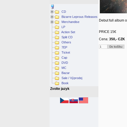
CD
Bizarre Leprous Releases
Debut full album o
Merchandise
LP
PRICE 15€
Action Set
Split CD
Cena:
350,- CZK
Others
7EP
Ticket
Cap
DVD
MC
Bazar
Sale / Výprodej
Book
Zvolte jazyk