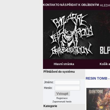
KONTAKT
O NÁS
PŘIDAT K OBLÍBENÝM
HLEDA
Hlavní stránka
Košík 
Přihlášení do systému
RESIN TOMB - 
Jméno:
Heslo:
Registrace
Zapomenuté heslo
Kategorie