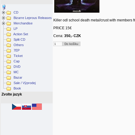
CD
Bizarre Leprous Releases
Killer odl school death metal/crust with members
Merchandise
PRICE 15€
LP
Action Set
Cena:
350,- CZK
Split CD
Others
7EP
Ticket
Cap
DVD
MC
Bazar
Sale / Výprodej
Book
Zvolte jazyk