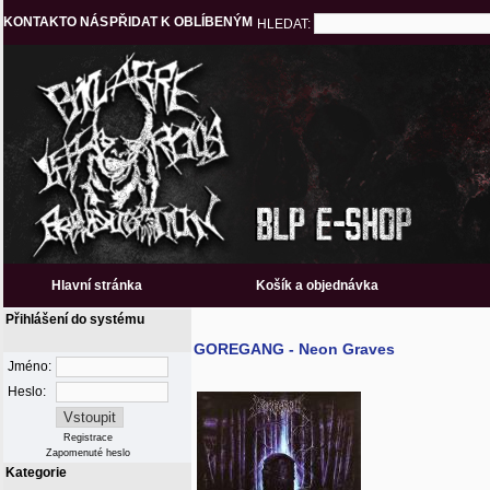
KONTAKT
O NÁS
PŘIDAT K OBLÍBENÝM
HLEDAT:
Hlavní stránka
Košík a objednávka
Přihlášení do systému
GOREGANG - Neon Graves
Jméno:
Heslo:
Registrace
Zapomenuté heslo
Kategorie