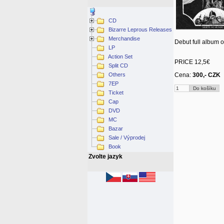
CD
Bizarre Leprous Releases
Merchandise
Debut full album o
LP
Action Set
PRICE 12,5€
Split CD
Others
Cena:
300,- CZK
7EP
Ticket
Cap
DVD
MC
Bazar
Sale / Výprodej
Book
Zvolte jazyk