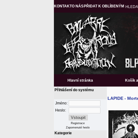
KONTAKT
O NÁS
PŘIDAT K OBLÍBENÝM
HLEDA
Hlavní stránka
Košík 
Přihlášení do systému
LAPIDE - Mor
Jméno:
Heslo:
Registrace
Zapomenuté heslo
Kategorie