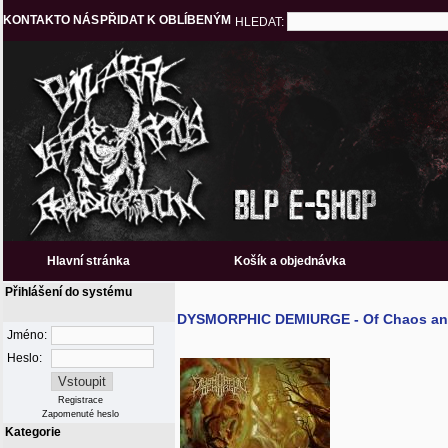
KONTAKT
O NÁS
PŘIDAT K OBLÍBENÝM
HLEDAT:
Hlavní stránka
Košík a objednávka
Přihlášení do systému
DYSMORPHIC DEMIURGE - Of Chaos and
Jméno:
Heslo:
Registrace
Zapomenuté heslo
Kategorie