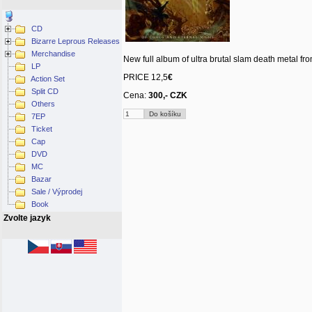
CD
Bizarre Leprous Releases
Merchandise
New full album of ultra brutal slam death metal fr
LP
PRICE 12,5
€
Action Set
Split CD
Cena:
300,- CZK
Others
7EP
Ticket
Cap
DVD
MC
Bazar
Sale / Výprodej
Book
Zvolte jazyk