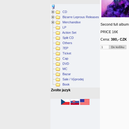
CD
Bizarre Leprous Releases
Merchandise
Second full album 
LP
PRICE 16€
Action Set
Split CD
Cena:
380,- CZK
Others
7EP
Ticket
Cap
DVD
MC
Bazar
Sale / Výprodej
Book
Zvolte jazyk