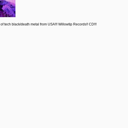
of tech black/death metal from USA!!! Willowtip Records!! CD!!!