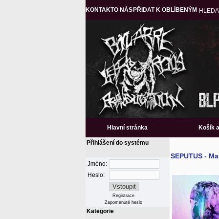
KONTAKT
O NÁS
PŘIDAT K OBLÍBENÝM
HLEDA
Hlavní stránka
Košík 
Přihlášení do systému
SEPUTUS - Ma
Jméno:
Heslo:
Registrace
Zapomenuté heslo
Kategorie