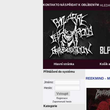
KONTAKT
O NÁS
PŘIDAT K OBLÍBENÝM
HLEDA
Hlavní stránka
Košík 
Přihlášení do systému
REEKMIND - Mi
Jméno:
Heslo:
Registrace
Zapomenuté heslo
Kategorie