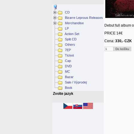
CD
Bizarre Leprous Releases
Merchandise
Debut full album o
LP
PRICE 14€
Action Set
Split CD
Cena:
330,- CZK
Others
7EP
Ticket
Cap
DVD
MC
Bazar
Sale / Výprodej
Book
Zvolte jazyk