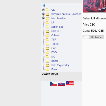
CD
Bizarre Leprous Releases
Merchandise
Debut full album o
LP
Price 2
1€
Action Set
Cena:
500,- CZK
Split CD
Others
7EP
Ticket
Cap
DVD
MC
Bazar
Sale / Výprodej
Book
Zvolte jazyk