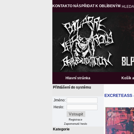
KONTAKT
O NÁS
PŘIDAT K OBLÍBENÝM
HLEDA
Hlavní stránka
Košík 
Přihlášení do systému
EXCRETEASS -
Jméno:
Heslo:
Registrace
Zapomenuté heslo
Kategorie