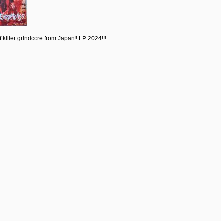
f killer grindcore from Japan!! LP 2024!!!