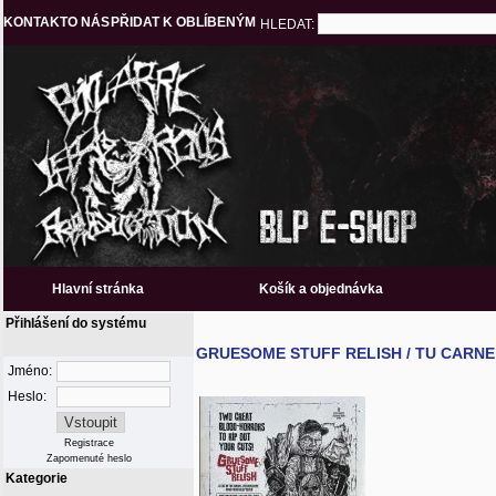
KONTAKT
O NÁS
PŘIDAT K OBLÍBENÝM
HLEDAT:
Hlavní stránka
Košík a objednávka
Přihlášení do systému
GRUESOME STUFF RELISH / TU CARNE -
Jméno:
Heslo:
Registrace
Zapomenuté heslo
Kategorie