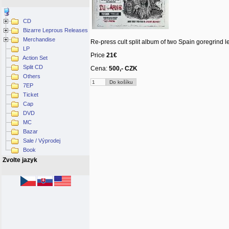
CD
Bizarre Leprous Releases
Merchandise
Re-press cult split album of two Spain goregrind 
LP
Price
21€
Action Set
Split CD
Cena:
500,- CZK
Others
7EP
Ticket
Cap
DVD
MC
Bazar
Sale / Výprodej
Book
Zvolte jazyk