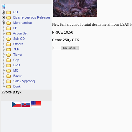
CD
Bizarre Leprous Releases
Merchandise
New full album of brutal death metal from USA!! 
LP
PRICE 10,5€
Action Set
Split CD
Cena:
250,- CZK
Others
7EP
Ticket
Cap
DVD
MC
Bazar
Sale / Výprodej
Book
Zvolte jazyk