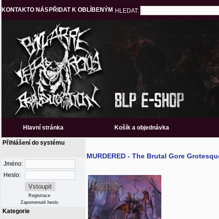
KONTAKT
O NÁS
PŘIDAT K OBLÍBENÝM
HLEDAT:
Hlavní stránka
Košík a objednávka
Přihlášení do systému
MURDERED - The Brutal Gore Grotesqu
Jméno:
Heslo:
Registrace
Zapomenuté heslo
Kategorie