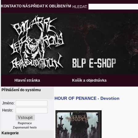
KONTAKT
O NÁS
PŘIDAT K OBLÍBENÝM
HLEDAT:
Hlavní stránka
Košík a objednávka
Přihlášení do systému
HOUR OF PENANCE - Devotion
Jméno:
Heslo:
Registrace
Zapomenuté heslo
Kategorie