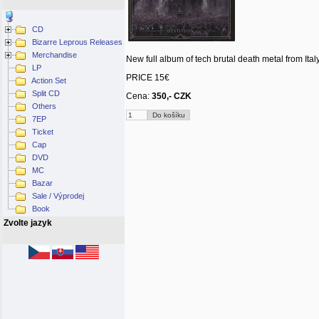
CD
Bizarre Leprous Releases
Merchandise
New full album of tech brutal death metal from I
LP
PRICE 15€
Action Set
Split CD
Cena:
350,- CZK
Others
7EP
Ticket
Cap
DVD
MC
Bazar
Sale / Výprodej
Book
Zvolte jazyk