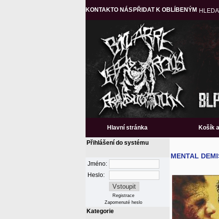
KONTAKT
O NÁS
PŘIDAT K OBLÍBENÝM
HLEDA
Hlavní stránka
Košík 
Přihlášení do systému
MENTAL DEMISE
Jméno:
Heslo:
Registrace
Zapomenuté heslo
Kategorie