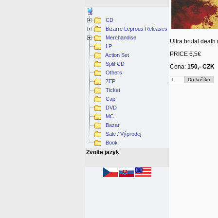
CD
Bizarre Leprous Releases
Merchandise
Ultra brutal death 
LP
PRICE 6,5€
Action Set
Split CD
Cena:
150,- CZK
Others
7EP
Ticket
Cap
DVD
MC
Bazar
Sale / Výprodej
Book
Zvolte jazyk