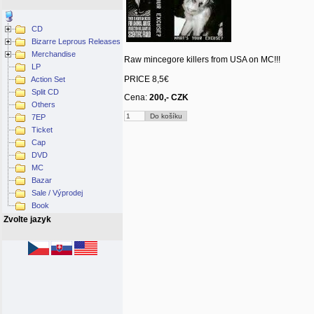
CD
Bizarre Leprous Releases
Merchandise
Raw mincegore killers from USA on MC!!!
LP
PRICE 8,5€
Action Set
Split CD
Cena:
200,- CZK
Others
7EP
Ticket
Cap
DVD
MC
Bazar
Sale / Výprodej
Book
Zvolte jazyk