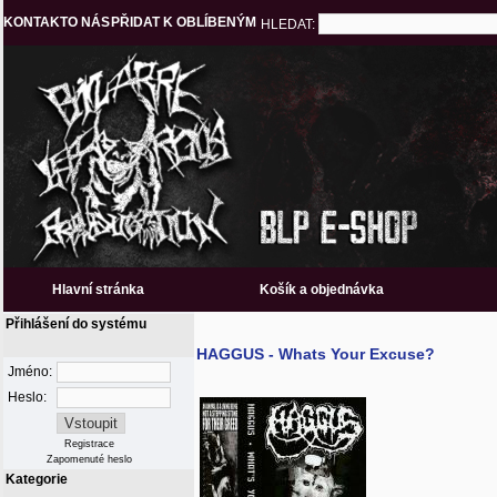
KONTAKT
O NÁS
PŘIDAT K OBLÍBENÝM
HLEDAT:
Hlavní stránka
Košík a objednávka
Přihlášení do systému
HAGGUS - Whats Your Excuse?
Jméno:
Heslo:
Registrace
Zapomenuté heslo
Kategorie