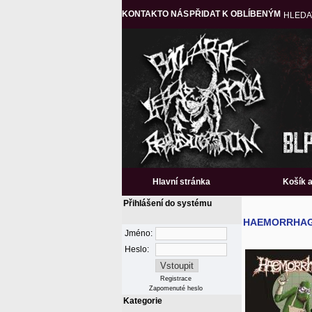
KONTAKT
O NÁS
PŘIDAT K OBLÍBENÝM
HLEDA
Hlavní stránka
Košík 
Přihlášení do systému
HAEMORRHAGE -
Jméno:
Heslo:
Registrace
Zapomenuté heslo
Kategorie