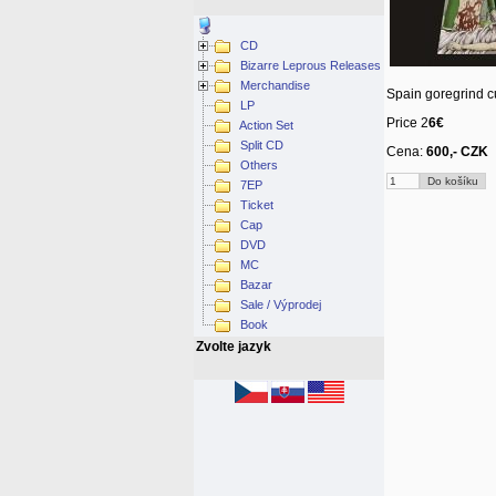
CD
Bizarre Leprous Releases
Merchandise
Spain goregrind cu
LP
Price 2
6€
Action Set
Split CD
Cena:
600,- CZK
Others
7EP
Ticket
Cap
DVD
MC
Bazar
Sale / Výprodej
Book
Zvolte jazyk