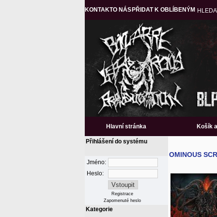
KONTAKT
O NÁS
PŘIDAT K OBLÍBENÝM
HLEDA
Hlavní stránka
Košík 
Přihlášení do systému
OMINOUS SCRIP
Jméno:
Heslo:
Registrace
Zapomenuté heslo
Kategorie