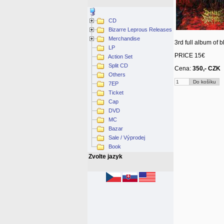
CD
Bizarre Leprous Releases
Merchandise
3rd full album of
LP
PRICE 15€
Action Set
Split CD
Cena:
350,- CZK
Others
7EP
Ticket
Cap
DVD
MC
Bazar
Sale / Výprodej
Book
Zvolte jazyk