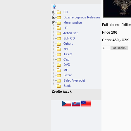
CD
Bizarre Leprous Releases
Merchandise
Full album of kille
LP
Price
19€
Action Set
Split CD
Cena:
450,- CZK
Others
7EP
Ticket
Cap
DVD
MC
Bazar
Sale / Výprodej
Book
Zvolte jazyk