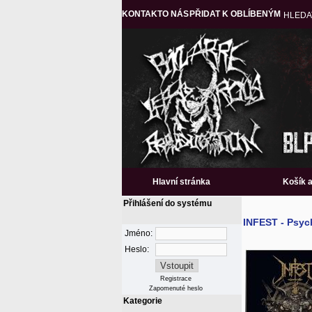
KONTAKT
O NÁS
PŘIDAT K OBLÍBENÝM
HLEDA
Hlavní stránka
Košík 
Přihlášení do systému
INFEST - Psyc
Jméno:
Heslo:
Registrace
Zapomenuté heslo
Kategorie