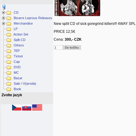
CD
Bizarre Leprous Releases
Merchandise
New split CD of sick goregrind killers!!! 4WAY SPL
LP
PRICE 12,5€
Action Set
Cena:
300,- CZK
Split CD
Others
7EP
Ticket
Cap
DVD
MC
Bazar
Sale / Výprodej
Book
Zvolte jazyk