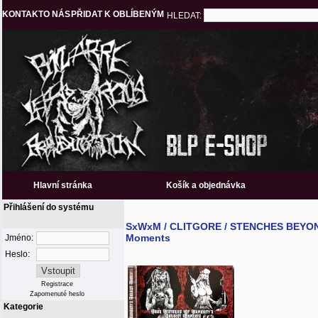
KONTAKT
O NÁS
PŘIDAT K OBLÍBENÝM
HLEDAT:
Hlavní stránka
Košík a objednávka
Přihlášení do systému
SxWxM / CLITGORE / STENCHES BEYOND
Moments
Jméno:
Heslo:
Registrace
Zapomenuté heslo
Kategorie