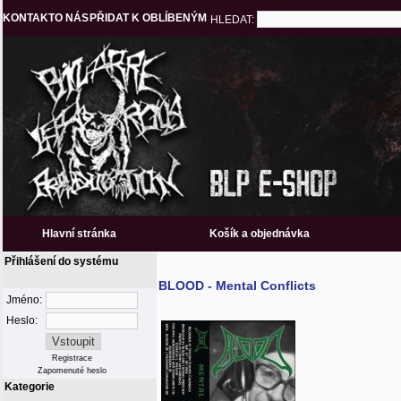
KONTAKT
O NÁS
PŘIDAT K OBLÍBENÝM
HLEDAT:
Hlavní stránka
Košík a objednávka
Přihlášení do systému
BLOOD - Mental Conflicts
Jméno:
Heslo:
Registrace
Zapomenuté heslo
Kategorie