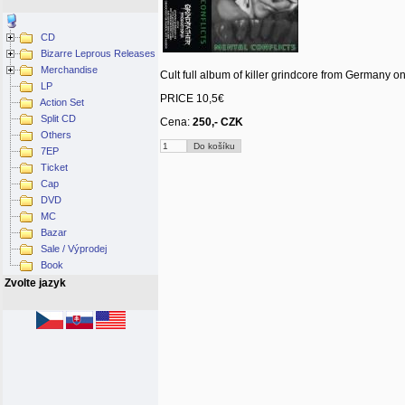
CD
Bizarre Leprous Releases
Merchandise
Cult full album of killer grindcore from Germany o
LP
PRICE 10,5€
Action Set
Split CD
Cena:
250,- CZK
Others
7EP
Ticket
Cap
DVD
MC
Bazar
Sale / Výprodej
Book
Zvolte jazyk