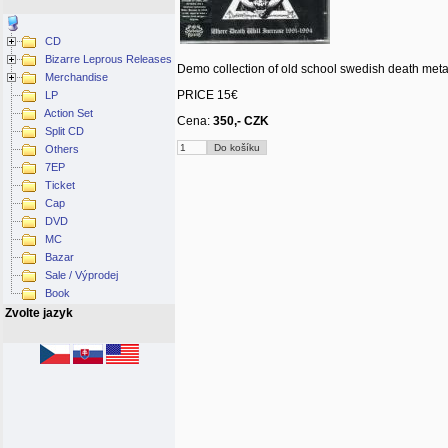
CD
Bizarre Leprous Releases
Demo collection of old school swedish death meta
Merchandise
PRICE 15€
LP
Action Set
Cena:
350,- CZK
Split CD
Others
7EP
Ticket
Cap
DVD
MC
Bazar
Sale / Výprodej
Book
Zvolte jazyk