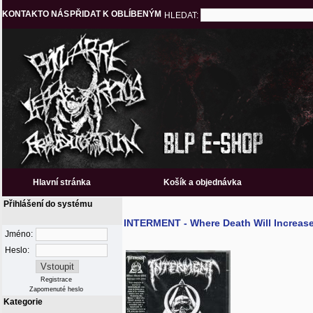
KONTAKT
O NÁS
PŘIDAT K OBLÍBENÝM
HLEDAT:
Hlavní stránka
Košík a objednávka
Přihlášení do systému
INTERMENT - Where Death Will Increas
Jméno:
Heslo:
Registrace
Zapomenuté heslo
Kategorie