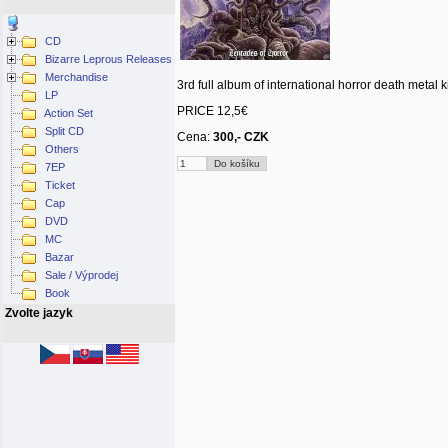
CD
Bizarre Leprous Releases
Merchandise
3rd full album of international horror death metal
LP
PRICE 12,5€
Action Set
Split CD
Cena:
300,- CZK
Others
7EP
Ticket
Cap
DVD
MC
Bazar
Sale / Výprodej
Book
Zvolte jazyk