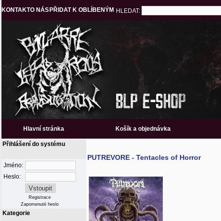
KONTAKT
O NÁS
PŘIDAT K OBLÍBENÝM
HLEDAT:
Hlavní stránka
Košík a objednávka
Přihlášení do systému
PUTREVORE - Tentacles of Horror
Jméno:
Heslo:
Registrace
Zapomenuté heslo
Kategorie