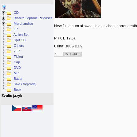
CD
Bizarre Leprous Releases
Merchandise
New full album of swedish old school horror dea
LP
Action Set
PRICE 12,5€
Split CD
Others
Cena:
300,- CZK
7EP
Ticket
Cap
DVD
MC
Bazar
Sale / Výprodej
Book
Zvolte jazyk