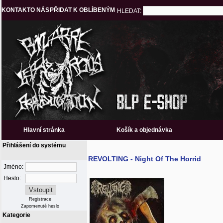
KONTAKT
O NÁS
PŘIDAT K OBLÍBENÝM
HLEDAT:
Hlavní stránka
Košík a objednávka
Přihlášení do systému
REVOLTING - Night Of The Horrid
Jméno:
Heslo:
Registrace
Zapomenuté heslo
Kategorie