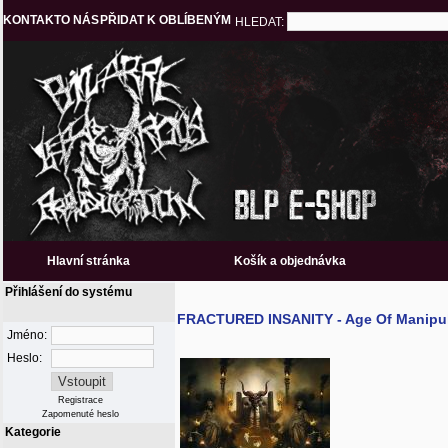
KONTAKT
O NÁS
PŘIDAT K OBLÍBENÝM
HLEDAT:
Hlavní stránka
Košík a objednávka
Přihlášení do systému
FRACTURED INSANITY - Age Of Manipul
Jméno:
Heslo:
Registrace
Zapomenuté heslo
Kategorie