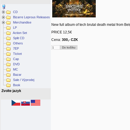
CD
Bizarre Leprous Releases
Merchandise
New full album of tech brutal death metal from 
LP
PRICE 12,5€
Action Set
Split CD
Cena:
300,- CZK
Others
7EP
Ticket
Cap
DVD
MC
Bazar
Sale / Výprodej
Book
Zvolte jazyk