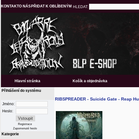
KONTAKT
O NÁS
PŘIDAT K OBLÍBENÝM
HLEDAT:
Hlavní stránka
Košík a objednávka
Přihlášení do systému
RIBSPREADER - Suicide Gate - Reap H
Jméno:
Heslo:
Registrace
Zapomenuté heslo
Kategorie