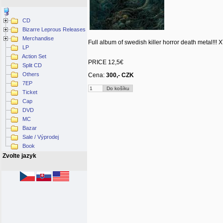
CD
Bizarre Leprous Releases
Merchandise
Full album of swedish killer horror death metal!!
LP
Action Set
PRICE 12,5€
Split CD
Others
Cena:
300,- CZK
7EP
Ticket
Cap
DVD
MC
Bazar
Sale / Výprodej
Book
Zvolte jazyk