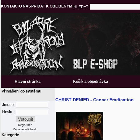
KONTAKT
O NÁS
PŘIDAT K OBLÍBENÝM
HLEDAT:
Hlavní stránka
Košík a objednávka
Přihlášení do systému
CHRIST DENIED - Cancer Eradication
Jméno:
Heslo:
Registrace
Zapomenuté heslo
Kategorie