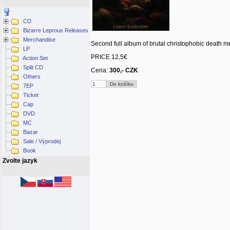
CD
Bizarre Leprous Releases
Merchandise
Second full album of brutal christophobic death 
LP
PRICE 12,5€
Action Set
Split CD
Cena:
300,- CZK
Others
7EP
Ticket
Cap
DVD
MC
Bazar
Sale / Výprodej
Book
Zvolte jazyk