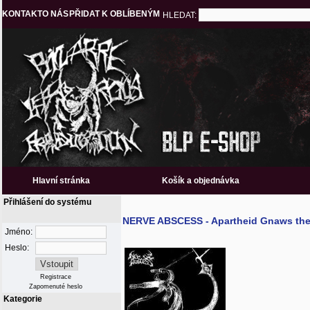
KONTAKT
O NÁS
PŘIDAT K OBLÍBENÝM
HLEDAT:
Hlavní stránka
Košík a objednávka
Přihlášení do systému
NERVE ABSCESS - Apartheid Gnaws the 
Jméno:
Heslo:
Registrace
Zapomenuté heslo
Kategorie