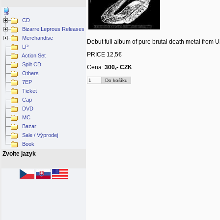
CD
Bizarre Leprous Releases
Merchandise
Debut full album of pure brutal death metal from Uk
LP
PRICE 12,5€
Action Set
Split CD
Cena:
300,- CZK
Others
7EP
Ticket
Cap
DVD
MC
Bazar
Sale / Výprodej
Book
Zvolte jazyk