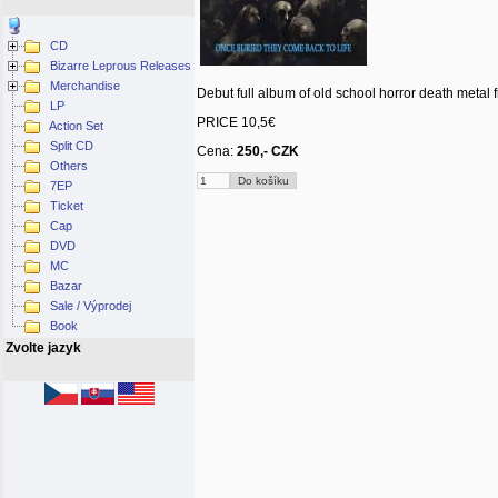
CD
Bizarre Leprous Releases
Merchandise
Debut full album of old school horror death metal f
LP
PRICE 10,5€
Action Set
Split CD
Cena:
250,- CZK
Others
7EP
Ticket
Cap
DVD
MC
Bazar
Sale / Výprodej
Book
Zvolte jazyk