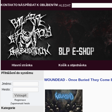
KONTAKT
O NÁS
PŘIDAT K OBLÍBENÝM
HLEDAT:
Hlavní stránka
Košík a objednávka
Přihlášení do systému
WOUNDEAD - Once Buried They Come B
Jméno:
Heslo:
Registrace
Zapomenuté heslo
Kategorie