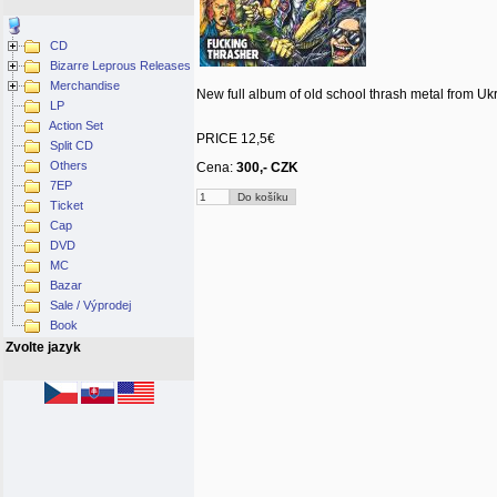
CD
Bizarre Leprous Releases
Merchandise
New full album of old school thrash metal from Ukr
LP
Action Set
PRICE 12,5€
Split CD
Others
Cena:
300,- CZK
7EP
Ticket
Cap
DVD
MC
Bazar
Sale / Výprodej
Book
Zvolte jazyk