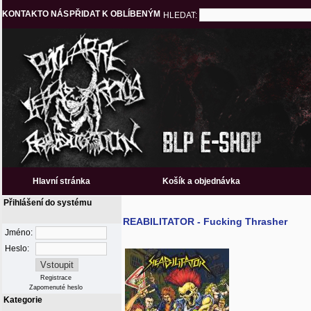
KONTAKT
O NÁS
PŘIDAT K OBLÍBENÝM
HLEDAT:
Hlavní stránka
Košík a objednávka
Přihlášení do systému
REABILITATOR - Fucking Thrasher
Jméno:
Heslo:
Registrace
Zapomenuté heslo
Kategorie